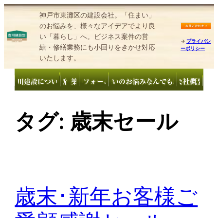
内
神戸市東灘区の建設会社。「住まい」
容
のお悩みを、様々なアイデアでより良
を
い「暮らし」へ。ビジネス案件の営
→
プライバシ
繕・修繕業務にも小回りをきかせ対応
ス
ーポリシー
いたします。
キ
ッ
プ
タグ:
歳末セール
歳末･新年お客様ご